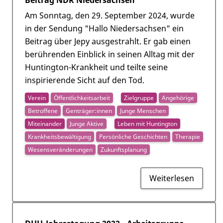
Beitrag NDR Niedersachsen
Am Sonntag, den 29. September 2024, wurde
in der Sendung "Hallo Niedersachsen" ein
Beitrag über Jepy ausgestrahlt. Er gab einen
berührenden Einblick in seinen Alltag mit der
Huntington-Krankheit und teilte seine
inspirierende Sicht auf den Tod.
Verein
Öffentlichkeitsarbeit
Zielgruppe
Angehörige
Betroffene
Genträger:innen
Junge Menschen
Miteinander
Junge Aktive
Leben mit Huntington
Krankheitsbewältigung
Persönliche Geschichten
Therapie
Wesensveränderungen
Zukunftsplanung
Weiterlesen