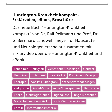
Huntington-Krankheit kompakt -
Erklärvideo, eBook, Broschüre
Das neue Buch "Huntington-Krankheit
kompakt" von Dr. Ralf Reilmann und Prof. Dr.
G. Bernhard Landwehrmeyer für Hausärzte
und Neurologen erscheint zusammen mit
Erklärvideo über die Huntington-Krankheit und
eBook.
Leben mit Huntington
Genetische Grundlage
Gentest
Heilmittel
Hilfsmittel
Juvenile HK
Kognitive Störungen
Therapie
Was ist Huntington?
Wesensveränderungen
Zielgruppe
Angehörige
Ärzte/Therapeuten
Betroffene
Eltern
Genträger:innen
Jugendliche
Junge Menschen
Menschen mit dem Risiko
Nicht-Genträger:innen
Verein
Informationsmaterial