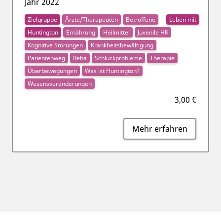
Jahr 2022
Zielgruppe
Ärzte/Therapeuten
Betroffene
Leben mit
Huntington
Ernährung
Heilmittel
Juvenile HK
Kognitive Störungen
Krankheitsbewältigung
Patientenweg
Reha
Schluckprobleme
Therapie
Überbewegungen
Was ist Huntington?
Wesensveränderungen
3,00 €
Mehr erfahren