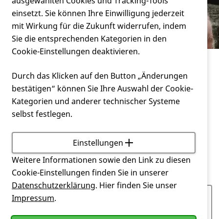
Verein
ausgewählten Cookies und Tracking-Tools
Rund um Wesensveränderungen
einsetzt. Sie können Ihre Einwilligung jederzeit
mit Wirkung für die Zukunft widerrufen, indem
Service
Sie die entsprechenden Kategorien in den
Cookie-Einstellungen deaktivieren.
Leben mit Huntington
Durch das Klicken auf den Button „Änderungen
Rund um Wesensveränderungen
bestätigen“ können Sie Ihre Auswahl der Cookie-
Kategorien und anderer technischer Systeme
Wesensveränderungen treten sehr häufig bei der
selbst festlegen.
Huntington-Krankheit
auf. Der Umgang damit ist
insbesondere für die Angehörigen sehr
herausfordernd.
Einstellungen
Weitere Informationen sowie den Link zu diesen
Cookie-Einstellungen finden Sie in unserer
Datenschutzerklärung
. Hier finden Sie unser
Impressum
.
Neuer Diagnoseweg