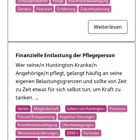
Schluckprobleme
Pflege
Krankheitsbewältigung
Gentest
Finanzen
Ernährung
Zukunftsplanung
Weiterlesen
Finanzielle Entlastung der Pflegeperson
Wer seine/n Huntington-Kranke/n
Angehörige/n pflegt, gelangt häufig an seine
eigenen Belastungsgrenzen und sollte von Zeit
zu Zeit etwas für sich selbst tun, um Kraft zu
tanken. ...
Verein
Mitgliedschaft
Leben mit Huntington
Finanzen
Freizeit/Entspannung
Kognitive Störungen
Krankheitsbewältigung
Überbewegungen
Wesensveränderungen
DHH +
Formular