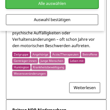
Die Huntington-Krankheit wird bislang meist
Alle auswählen
über motorische Symptome wie
Bewegungsstörungen diagnostiziert. Studien
Auswahl bestätigen
zeigen jedoch, dass nicht-motorische
Veränderungen – etwa kognitive Defizite,
psychische Auffälligkeiten oder
Verhaltensänderungen – oft schon Jahre vor
den motorischen Beschwerden auftreten.
Zielgruppe
Angehörige
Ärzte/Therapeuten
Betroffene
Genträger:innen
Junge Menschen
Leben mit
Huntington
Krankheitsbewältigung
Wesensveränderungen
Weiterlesen