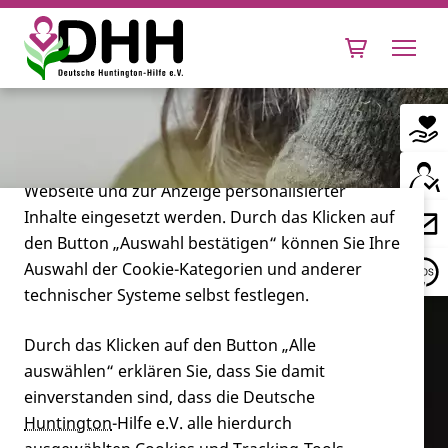
Cookie-Einstellungen
Diese Webseite setzt verschiedene Cookies und
Tracking-Tools ein. Dies beinhaltet Cookies und
Tracking-Tools, die für den Betrieb der Webseite
technisch notwendig sind, die zu statistischen
Zwecken sowie zur besseren Bedienbarkeit der
Webseite und zur Anzeige personalisierter
Inhalte eingesetzt werden. Durch das Klicken auf
Leben mit Huntington
den Button „Auswahl bestätigen“ können Sie Ihre
Auswahl der Cookie-Kategorien und anderer
Forschung
technischer Systeme selbst festlegen.
Durch das Klicken auf den Button „Alle
auswählen“ erklären Sie, dass Sie damit
Miteinander
einverstanden sind, dass die Deutsche
Huntington
-Hilfe e.V. alle hierdurch