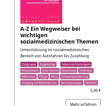
A-Z Ein Wegweiser bei
wichtigen
sozialmedizinischen Themen
Unterstützung im sozialmedizinischen
Bereich von Autofahren bis Zuzahlung
Zielgruppe
Angehörige
Leben mit Huntington
Arbeitsleben
Auto fahren
Berentung
Heilmittel
Hilfsmittel
Pflege
Reha
Schwerbehinderung
Umgang mit Behörden etc.
Versicherungen
Wohnen
5,00 €
Mehr erfahren