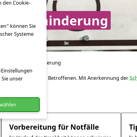
n den Cookie-
hwerbehinderung
gen“ können Sie
ischer Systeme
d um Schwerbehinderung
-Einstellungen
ner
Behinderung
der Betroffenen. Mit Anerkennung der
Sc
n Sie unser
e zur Verfügung.
swählen
Vorbereitung für Notfälle
Ti