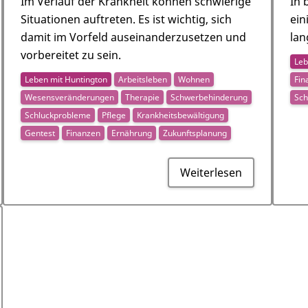
Im Verlauf der Krankheit können schwierige
In 
Situationen auftreten. Es ist wichtig, sich
ein
damit im Vorfeld auseinanderzusetzen und
lan
vorbereitet zu sein.
Leb
Leben mit Huntington
Arbeitsleben
Wohnen
Fin
Wesensveränderungen
Therapie
Schwerbehinderung
Sch
Schluckprobleme
Pflege
Krankheitsbewältigung
Gentest
Finanzen
Ernährung
Zukunftsplanung
Weiterlesen