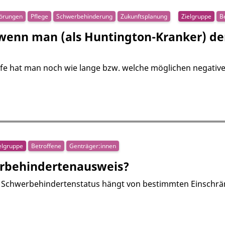
törungen
Pflege
Schwerbehinderung
Zukunftsplanung
Zielgruppe
B
wenn man (als Huntington-Kranker) den
Hilfe hat man noch wie lange bzw. welche möglichen nega
elgruppe
Betroffene
Genträger:innen
erbehindertenausweis?
 Schwerbehindertenstatus hängt von bestimmten Einschrän