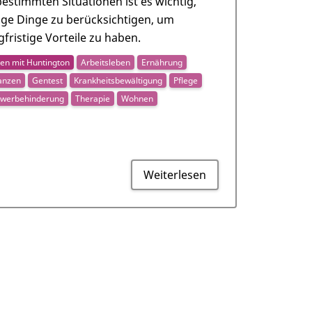
bestimmten Situationen ist es wichtig,
ige Dinge zu berücksichtigen, um
gfristige Vorteile zu haben.
en mit Huntington
Arbeitsleben
Ernährung
anzen
Gentest
Krankheitsbewältigung
Pflege
werbehinderung
Therapie
Wohnen
Weiterlesen