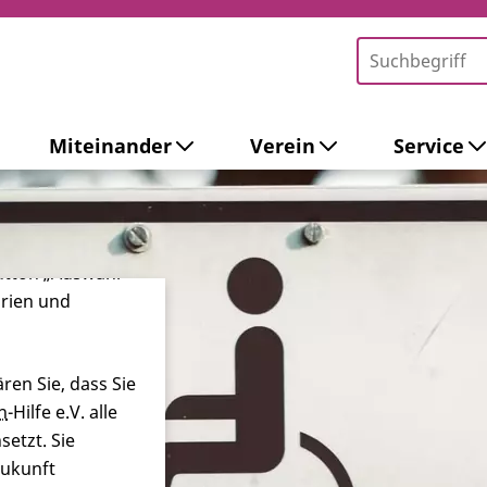
Miteinander
Verein
Service
-Tools ein. Dies
ieb der Webseite
 sowie zur
ersonalisierter
Button „Auswahl
orien und
ren Sie, dass Sie
n
-Hilfe e.V. alle
etzt. Sie
Zukunft