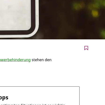
hwerbehinderung
stehen den
pps