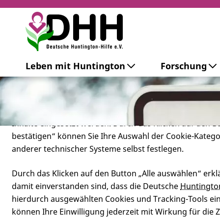
Cookie-Einstellungen
Leben mit Huntington
Forschung
Diese Webseite setzt verschiedene Cookies und Tracking
beinhaltet Cookies und Tracking-Tools, die für den Betr
technisch notwendig sind, die zu statistischen Zwecken
besseren Bedienbarkeit der Webseite und zur Anzeige p
Inhalte eingesetzt werden. Durch das Klicken auf den 
bestätigen“ können Sie Ihre Auswahl der Cookie-Kateg
anderer technischer Systeme selbst festlegen.
Durch das Klicken auf den Button „Alle auswählen“ erklä
damit einverstanden sind, dass die Deutsche
Huntingto
hierdurch ausgewählten Cookies und Tracking-Tools eins
können Ihre Einwilligung jederzeit mit Wirkung für die 