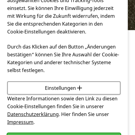
Verein
ausgewählten Cookies und Tracking-Tools
Mut und ich
einsetzt. Sie können Ihre Einwilligung jederzeit
mit Wirkung für die Zukunft widerrufen, indem
Service
Sie die entsprechenden Kategorien in den
Cookie-Einstellungen deaktivieren.
Leben mit Huntington
Mut und ich
Durch das Klicken auf den Button „Änderungen
bestätigen“ können Sie Ihre Auswahl der Cookie-
Sich dem Leben und den damit verbundenen
Kategorien und anderer technischer Systeme
Herausforderungen zu stellen, dazu gehört eine
selbst festlegen.
Menge Mut. Das ist den meisten vermutlich gar
nicht so bewusst, ebenso wie mir früher. Bis mein
damaliger Chef im Dezember letzten Jahres zu mir
Einstellungen
sagte, ich hätte in diesem Jahr viel Mut bewiesen.
Weitere Informationen sowie den Link zu diesen
Mut?! Irgendwie war das ein Charakterzug, den ich
Cookie-Einstellungen finden Sie in unserer
mir noch nie groß zugeschrieben habe. Bin ich im
Datenschutzerklärung
. Hier finden Sie unser
letzten Jahr besonders mutig gewesen?
Impressum
.
Rückblickend war es sicherlich mutig, dass ich mich