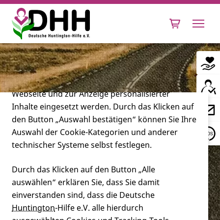
Cookie-Einstellungen
Diese Webseite setzt verschiedene Cookies und
Tracking-Tools ein. Dies beinhaltet Cookies und
Tracking-Tools, die für den Betrieb der Webseite
technisch notwendig sind, die zu statistischen
Zwecken sowie zur besseren Bedienbarkeit der
Webseite und zur Anzeige personalisierter
Inhalte eingesetzt werden. Durch das Klicken auf
Leben mit Huntington
den Button „Auswahl bestätigen“ können Sie Ihre
Auswahl der Cookie-Kategorien und anderer
Forschung
technischer Systeme selbst festlegen.
Durch das Klicken auf den Button „Alle
auswählen“ erklären Sie, dass Sie damit
Miteinander
einverstanden sind, dass die Deutsche
Huntington
-Hilfe e.V. alle hierdurch