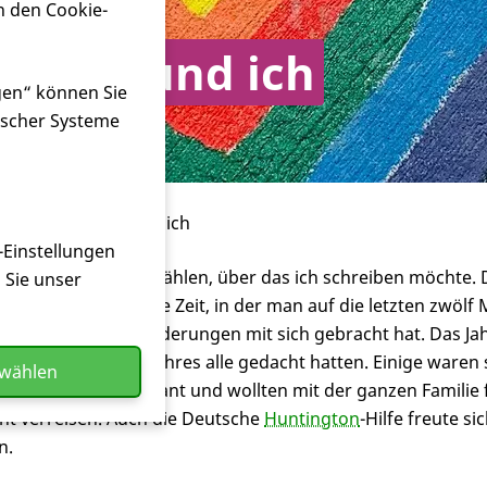
n den Cookie-
r 2020 und ich
gen“ können Sie
ischer Systeme
iläumsjahr 2020 und ich
-Einstellungen
cht ein Thema auszuwählen, über das ich schreiben möchte.
n Sie unser
st aktuell auch die Zeit, in der man auf die letzten zwölf
erungen und Veränderungen mit sich gebracht hat. Das Jahr
wie wir anfangs des Jahres alle gedacht hatten. Einige ware
swählen
ihre Hochzeit geplant und wollten mit der ganzen Familie f
nt verreisen. Auch die Deutsche
Huntington
-Hilfe freute s
n.