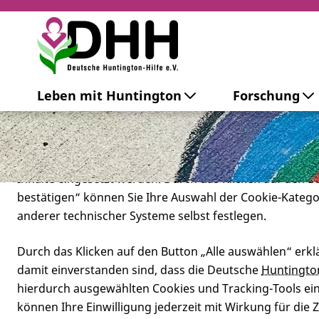
Cookie-Einstellungen
Leben mit Huntington
Forschung
Diese Webseite setzt verschiedene Cookies und Tracking
beinhaltet Cookies und Tracking-Tools, die für den Betr
technisch notwendig sind, die zu statistischen Zwecken
besseren Bedienbarkeit der Webseite und zur Anzeige p
Inhalte eingesetzt werden. Durch das Klicken auf den 
bestätigen“ können Sie Ihre Auswahl der Cookie-Kateg
anderer technischer Systeme selbst festlegen.
Durch das Klicken auf den Button „Alle auswählen“ erklä
damit einverstanden sind, dass die Deutsche
Huntingto
hierdurch ausgewählten Cookies und Tracking-Tools eins
können Ihre Einwilligung jederzeit mit Wirkung für die 