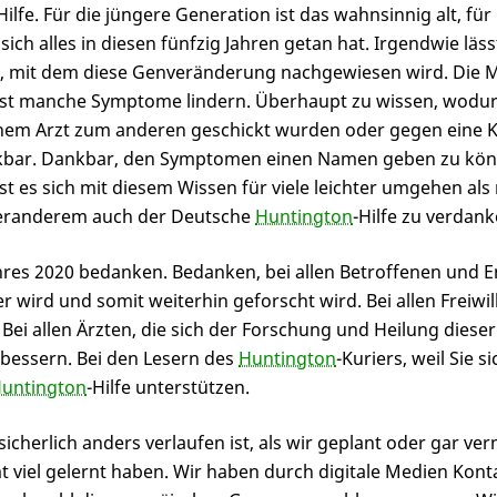
Hilfe. Für die jüngere Generation ist das wahnsinnig alt, für 
ch alles in diesen fünfzig Jahren getan hat. Irgendwie läs
, mit dem diese Genveränderung nachgewiesen wird. Die M
ndest manche Symptome lindern. Überhaupt zu wissen, wodu
einem Arzt zum anderen geschickt wurden oder gegen eine K
ankbar. Dankbar, den Symptomen einen Namen geben zu k
ässt es sich mit diesem Wissen für viele leichter umgehen a
teranderem auch der Deutsche
Huntington
-Hilfe zu verdank
res 2020 bedanken. Bedanken, bei allen Betroffenen und En
r wird und somit weiterhin geforscht wird. Bei allen Freiwi
 Bei allen Ärzten, die sich der Forschung und Heilung die
bessern. Bei den Lesern des
Huntington
-Kuriers, weil Sie s
untington
-Hilfe unterstützen.
icherlich anders verlaufen ist, als wir geplant oder gar ver
mmt viel gelernt haben. Wir haben durch digitale Medien Ko