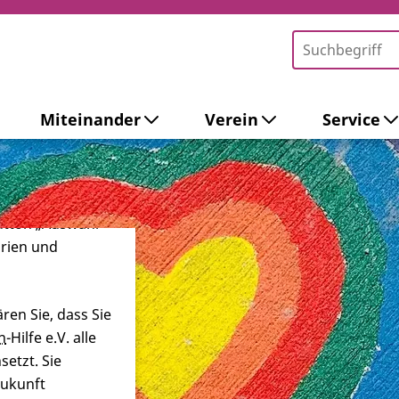
Miteinander
Verein
Service
-Tools ein. Dies
ieb der Webseite
 sowie zur
ersonalisierter
Button „Auswahl
orien und
ren Sie, dass Sie
n
-Hilfe e.V. alle
etzt. Sie
Zukunft