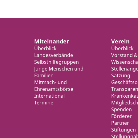
Miteinander
Verein
Überblick
Überblick
Landesverbände
Vorstand &
Selbsthilfegruppen
Wissenschaf
Junge Menschen und
Stellenang
Familien
Satzung
Mitmach- und
Geschäfts
Ehrenamtsbörse
Transparen
International
Krankenka
Termine
Mitgliedsch
Spenden
Förderer
Partner
Stiftungen
Stellungn