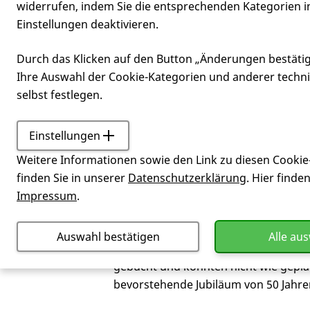
widerrufen, indem Sie die entsprechenden Kategorien i
Einstellungen deaktivieren.
Jubiläumsjah
Durch das Klicken auf den Button „Änderungen bestäti
Ihre Auswahl der Cookie-Kategorien und anderer techn
selbst festlegen.
Einstellungen
Leben mit Huntington
Jub
Weitere Informationen sowie den Link zu diesen Cookie
Normalerweise fällt es mir recht lei
finden Sie in unserer
Datenschutzerklärung
. Hier finde
paar Windungen mehr. Normalerweise i
Impressum
.
überlegt, was das Jahr an Herausford
Geschichte ein. Allerdings nicht so, 
Auswahl bestätigen
Alle au
unkomplizierte Geburt. Andere haben 
gebucht und konnten nicht wie gepla
bevorstehende Jubiläum von 50 Jahre