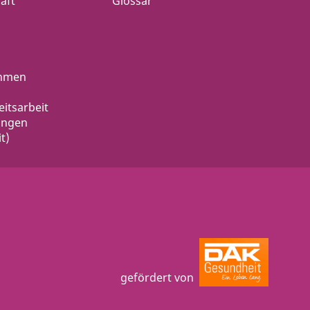
aft
Glossar
ahmen
eitsarbeit
ungen
t)
gefördert von