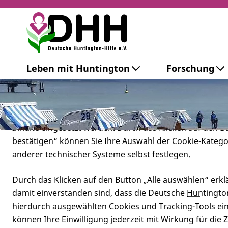
Cookie-Einstellungen
Leben mit Huntington
Forschung
Diese Webseite setzt verschiedene Cookies und Tracking
beinhaltet Cookies und Tracking-Tools, die für den Betr
technisch notwendig sind, die zu statistischen Zwecken
besseren Bedienbarkeit der Webseite und zur Anzeige p
Inhalte eingesetzt werden. Durch das Klicken auf den 
bestätigen“ können Sie Ihre Auswahl der Cookie-Kateg
anderer technischer Systeme selbst festlegen.
Durch das Klicken auf den Button „Alle auswählen“ erklä
damit einverstanden sind, dass die Deutsche
Huntingto
hierdurch ausgewählten Cookies und Tracking-Tools eins
Gut geplant 
können Ihre Einwilligung jederzeit mit Wirkung für die 