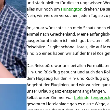
und stark bleiben für diesen ungewissen Weg.
alles nur noch um
Huntington
drehen? Da si
Nein, wir werden versuchen jeden Tag so zu g
Im Januar wünschte sich mein Schatz noch ei
einmal nach Griechenland. Meine anfänglic
ausgeräumt indem ich mich gut beraten ließ.
Reisebüro. Es gibt schöne Hotels, die auf M
sind. So eines haben wir auf der Insel Kos
Das Reisebüro war uns bei allen Formalitäten 
Hin- und Rückflug gebucht und auch den Roll
dem Flugzeug für den Hin- und Rückflug organ
Angebot der Fluglinien, und wir wurden ganz
unser Urlaub ganz entspannt angefangen.
Selbst unser Zimmer war
behindertengerech
gesamten Hotelanlage gab es glatte Wege, 