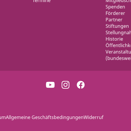
Termine
Mitgliedsch
Spenden
Förderer
Partner
Stiftungen
Stellungn
Historie
Öffentlichk
Veranstalt
(bundeswei
sum
Allgemeine Geschäftsbedingungen
Widerruf