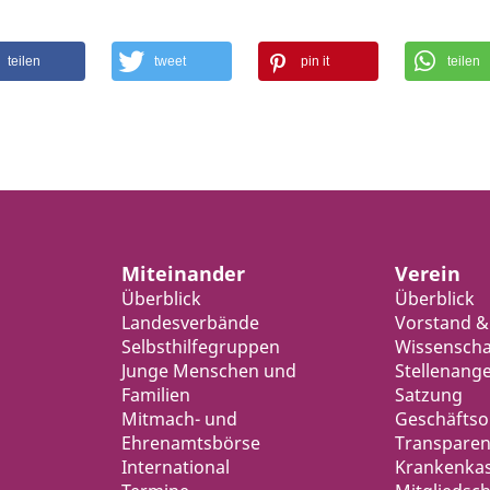
teilen
tweet
pin it
teilen
Miteinander
Verein
Überblick
Überblick
Landesverbände
Vorstand &
Selbsthilfegruppen
Wissenschaf
Junge Menschen und
Stellenang
Familien
Satzung
Mitmach- und
Geschäfts
Ehrenamtsbörse
Transparen
International
Krankenka