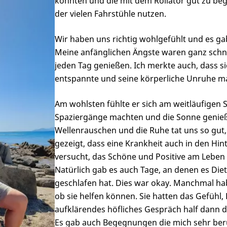
konnten und die mit dem Rollator gut zu be
der vielen Fahrstühle nutzen.
Wir haben uns richtig wohlgefühlt und es ga
Meine anfänglichen Ängste waren ganz schn
jeden Tag genießen. Ich merkte auch, dass
entspannte und seine körperliche Unruhe 
Am wohlsten fühlte er sich am weitläufigen S
Spaziergänge machten und die Sonne genieße
Wellenrauschen und die Ruhe tat uns so gut,
gezeigt, dass eine Krankheit auch in den H
versucht, das Schöne und Positive am Leben
Natürlich gab es auch Tage, an denen es Diete
geschlafen hat. Dies war okay. Manchmal h
ob sie helfen können. Sie hatten das Gefühl, 
aufklärendes höfliches Gespräch half dann d
Es gab auch Begegnungen die mich sehr ber