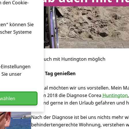
n den Cookie-
gen“ können Sie
ischer Systeme
 geplant ist Urlaub auch mit Huntington möglich
-Einstellungen
Jeden Tag genießen
n Sie unser
Erstmal möchten wir uns vorstellen. Mein Man
bekam 2018 die Diagnose Corea
Huntington
swählen
Wir sind gerne in den Urlaub gefahren und h
Nach der Diagnose ist bei uns nichts mehr w
behindertengerechte Wohnung, verstehen 