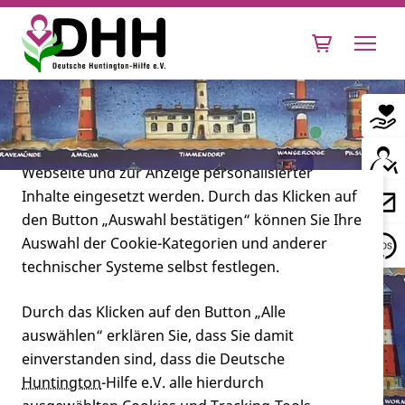
Cookie-Einstellungen
Diese Webseite setzt verschiedene Cookies und
Tracking-Tools ein. Dies beinhaltet Cookies und
Tracking-Tools, die für den Betrieb der Webseite
technisch notwendig sind, die zu statistischen
Zwecken sowie zur besseren Bedienbarkeit der
Webseite und zur Anzeige personalisierter
Inhalte eingesetzt werden. Durch das Klicken auf
Leben mit Huntington
den Button „Auswahl bestätigen“ können Sie Ihre
Auswahl der Cookie-Kategorien und anderer
Forschung
technischer Systeme selbst festlegen.
Durch das Klicken auf den Button „Alle
auswählen“ erklären Sie, dass Sie damit
Miteinander
einverstanden sind, dass die Deutsche
Huntington
-Hilfe e.V. alle hierdurch