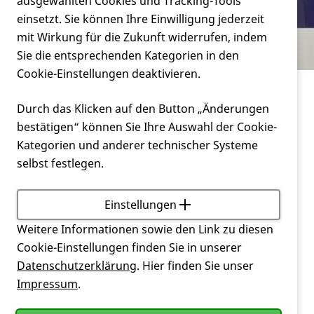
Verein
ausgewählten Cookies und Tracking-Tools
Bucketliste und ich
einsetzt. Sie können Ihre Einwilligung jederzeit
mit Wirkung für die Zukunft widerrufen, indem
Service
Sie die entsprechenden Kategorien in den
Cookie-Einstellungen deaktivieren.
Leben mit Huntington
Bucketliste und ich
Durch das Klicken auf den Button „Änderungen
bestätigen“ können Sie Ihre Auswahl der Cookie-
Als ich vor einiger Zeit mit unseren Münchner
Kategorien und anderer technischer Systeme
Freunden telefonierte, meinte er, ich wäre nur noch
selbst festlegen.
unterwegs. In meinem WhatsApp Status sind nur
noch Bilder, wo ich am Meer, am See, in den Bergen
oder an einem Fluss bin. Tatsächlich war ich dieses
Einstellungen
Jahr ein wenig mehr als sonst unterwegs. Allerdings
Weitere Informationen sowie den Link zu diesen
habe ich den Rhein bei uns am Wohnort und bin zu
Cookie-Einstellungen finden Sie in unserer
Fuß in fünf Minuten an einem Baggersee. Dadurch
Datenschutzerklärung
. Hier finden Sie unser
kann man den Eindruck bekommen, dass ich nur
Impressum
.
unterwegs bin. Dabei versuche ich mir meine Zeit
und die Wochenenden nur einzuteilen, meine Zeit