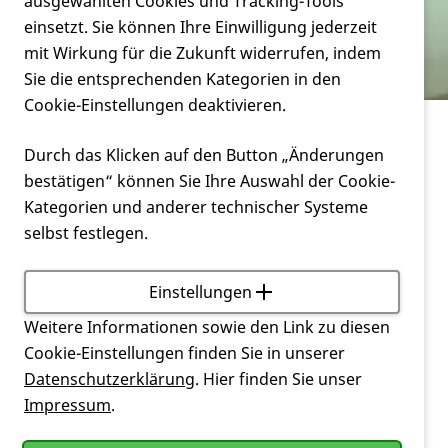
Verein
ausgewählten Cookies und Tracking-Tools
Achtsamkeit und ich
einsetzt. Sie können Ihre Einwilligung jederzeit
mit Wirkung für die Zukunft widerrufen, indem
Service
Sie die entsprechenden Kategorien in den
Cookie-Einstellungen deaktivieren.
Leben mit Huntington
Durch das Klicken auf den Button „Änderungen
Achtsamkeit und ich
bestätigen“ können Sie Ihre Auswahl der Cookie-
Kategorien und anderer technischer Systeme
In den letzten Jahren hat das Thema Achtsamkeit
selbst festlegen.
immer mehr Bedeutung in unserer Gesellschaft
bekommen. Ich war fast vierzig Jahre lang der festen
Überzeugung, dass ich ein sehr achtsamer Mensch
Einstellungen
bin. Ich dachte immer, ich bin ein total achtsamer
Weitere Informationen sowie den Link zu diesen
Mensch. Schließlich fällt mir unter anderem auch
Cookie-Einstellungen finden Sie in unserer
auf, wenn Kollegen neue Kleidung oder Schuhe
Datenschutzerklärung
. Hier finden Sie unser
anhaben. Wenn ich in einen Raum komme, dann
Impressum
.
nehme ich sehr schnell viele Kleinigkeiten wahr.
Wenn ich draußen in der Natur unterwegs bin, dann