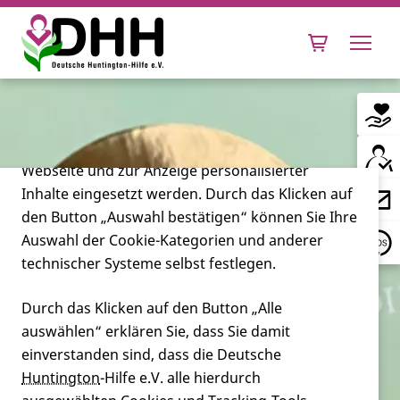
Cookie-Einstellungen
Diese Webseite setzt verschiedene Cookies und
Tracking-Tools ein. Dies beinhaltet Cookies und
Tracking-Tools, die für den Betrieb der Webseite
technisch notwendig sind, die zu statistischen
Zwecken sowie zur besseren Bedienbarkeit der
Webseite und zur Anzeige personalisierter
Inhalte eingesetzt werden. Durch das Klicken auf
Leben mit Huntington
den Button „Auswahl bestätigen“ können Sie Ihre
Auswahl der Cookie-Kategorien und anderer
Forschung
technischer Systeme selbst festlegen.
Durch das Klicken auf den Button „Alle
auswählen“ erklären Sie, dass Sie damit
Miteinander
einverstanden sind, dass die Deutsche
Huntington
-Hilfe e.V. alle hierdurch