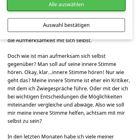
Alle auswählen
fallen mir oftmals Veränderungen auf, die seit dem
letzten Mal anders sind als vorher. Das, was ich
beschrieben habe, beschreibt allerdings den Begriff
Auswahl bestätigen
der Aufmerksamkeit. Achtsamkeit bedeutet jedoch,
die Aufmerksamkeit mit sich selbst.
Doch wie ist man aufmerksam sich selbst
gegenüber? Man soll auf seine innere Stimme
hören. Okay, klar…innere Stimme hören! Nur wie
geht das? Meine innere Stimme ist eher ein Kritiker,
mit dem ich Zwiegespräche führe. Oder mit der ich
bei wichtigen Entscheidungen die Möglichkeiten
miteinander vergleiche und abwäge. Also wie soll
mir meine innere Stimme helfen, achtsam mit mir
selbst zu sein?
In den letzten Monaten habe ich viele meiner