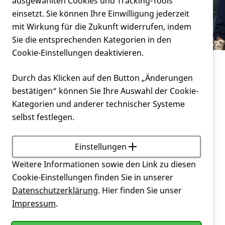
Verein
ausgewählten Cookies und Tracking-Tools
Krankheit
einsetzt. Sie können Ihre Einwilligung jederzeit
mit Wirkung für die Zukunft widerrufen, indem
Service
Sie die entsprechenden Kategorien in den
Cookie-Einstellungen deaktivieren.
Verein
Durch das Klicken auf den Button „Änderungen
DHH-Jahrestagung 2022 - Arbeitsgruppe
bestätigen“ können Sie Ihre Auswahl der Cookie-
Pflegerische Beratung für Angehörige von
Kategorien und anderer technischer Systeme
Menschen mit der Huntington-Krankheit
selbst festlegen.
Pflegerische Beratung für Angehörige von
Menschen mit der Huntington-Krankheit
Einstellungen
Arbeitsgruppe der DHH-Jahrestagung 2022 mit
Weitere Informationen sowie den Link zu diesen
Jeanette Glasl und Alexandra Rott (Huntington-
Cookie-Einstellungen finden Sie in unserer
Zentrum Süd, Taufkirchen/Vils)
Datenschutzerklärung
. Hier finden Sie unser
Impressum
.
Unser Workshop war auf zwei Blöcke angelegt,