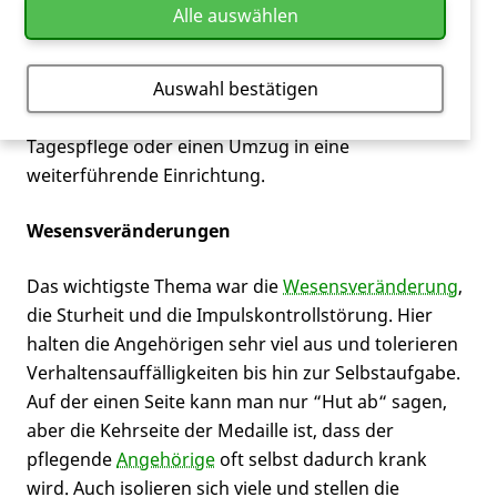
jedoch blieb die Gruppe weitgehend zusammen und
Alle auswählen
die beiden Blöcke haben aufeinander aufgebaut.
Unsere Themen waren Selbstpflege,
Hilfsmittel
,
häusliche Versorgung, weiterführende
Auswahl bestätigen
Einrichtungen, wann ist der richtige Zeitpunkt für
Tagespflege oder einen Umzug in eine
weiterführende Einrichtung.
Wesensveränderungen
Das wichtigste Thema war die
Wesensveränderung
,
die Sturheit und die Impulskontrollstörung. Hier
halten die Angehörigen sehr viel aus und tolerieren
Verhaltensauffälligkeiten bis hin zur Selbstaufgabe.
Auf der einen Seite kann man nur “Hut ab“ sagen,
aber die Kehrseite der Medaille ist, dass der
pflegende
Angehörige
oft selbst dadurch krank
wird. Auch isolieren sich viele und stellen die