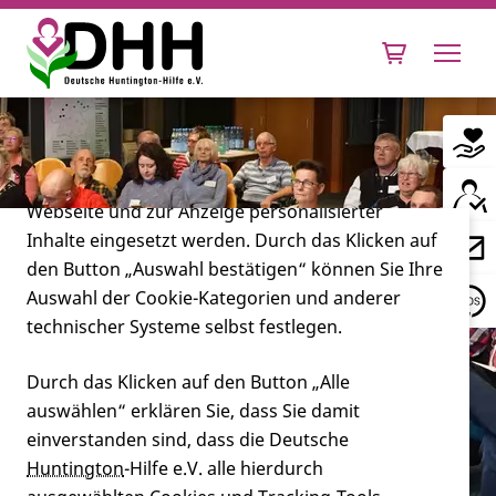
Cookie-Einstellungen
Diese Webseite setzt verschiedene Cookies und
Tracking-Tools ein. Dies beinhaltet Cookies und
Tracking-Tools, die für den Betrieb der Webseite
technisch notwendig sind, die zu statistischen
Zwecken sowie zur besseren Bedienbarkeit der
Webseite und zur Anzeige personalisierter
Inhalte eingesetzt werden. Durch das Klicken auf
Leben mit Huntington
den Button „Auswahl bestätigen“ können Sie Ihre
Auswahl der Cookie-Kategorien und anderer
Forschung
technischer Systeme selbst festlegen.
DHH-Jahrestagung 2022 -
Arbeitsgruppe Pflegerische
Durch das Klicken auf den Button „Alle
auswählen“ erklären Sie, dass Sie damit
Miteinander
Beratung für Angehörige von
einverstanden sind, dass die Deutsche
Menschen mit der Huntington-
Huntington
-Hilfe e.V. alle hierdurch