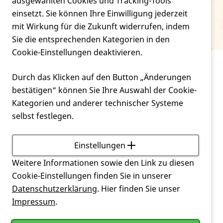
Verein
ausgewählten Cookies und Tracking-Tools
Glossar
einsetzt. Sie können Ihre Einwilligung jederzeit
mit Wirkung für die Zukunft widerrufen, indem
Service
Sie die entsprechenden Kategorien in den
Cookie-Einstellungen deaktivieren.
Service
Glossar
Durch das Klicken auf den Button „Änderungen
bestätigen“ können Sie Ihre Auswahl der Cookie-
A
B
C
D
E
F
G
H
I
Kategorien und anderer technischer Systeme
J
K
L
M
N
O
P
Q
R
selbst festlegen.
S
T
U
V
W
X
Y
Z
Sakkade
Einstellungen
Schwerbehindertenrecht
Schwerbehinderung
Weitere Informationen sowie den Link zu diesen
sekundäre Endpunkte
Cookie-Einstellungen finden Sie in unserer
Selbstbestimmungsrecht
Datenschutzerklärung
. Hier finden Sie unser
Selbsthilfe
Impressum
.
Selektive Serotonin-Reuptake-Inhibitoren