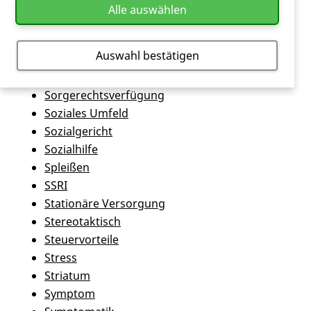
seltene Krankheit
Alle auswählen
Serotonin-Noradrenalin-Reuptake-Inhibitoren
SGB
Auswahl bestätigen
SHG
SHV
Sorgerechtsverfügung
Soziales Umfeld
Sozialgericht
Sozialhilfe
Spleißen
SSRI
Stationäre Versorgung
Stereotaktisch
Steuervorteile
Stress
Striatum
Symptom