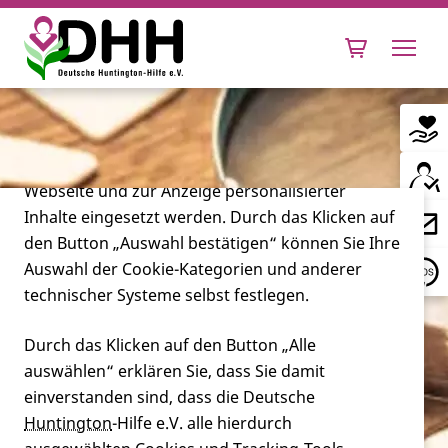
Cookie-Einstellungen
Diese Webseite setzt verschiedene Cookies und
Tracking-Tools ein. Dies beinhaltet Cookies und
Tracking-Tools, die für den Betrieb der Webseite
technisch notwendig sind, die zu statistischen
Zwecken sowie zur besseren Bedienbarkeit der
Webseite und zur Anzeige personalisierter
Inhalte eingesetzt werden. Durch das Klicken auf
Leben mit Huntington
den Button „Auswahl bestätigen“ können Sie Ihre
Auswahl der Cookie-Kategorien und anderer
Forschung
technischer Systeme selbst festlegen.
Durch das Klicken auf den Button „Alle
auswählen“ erklären Sie, dass Sie damit
Miteinander
einverstanden sind, dass die Deutsche
Huntington
-Hilfe e.V. alle hierdurch