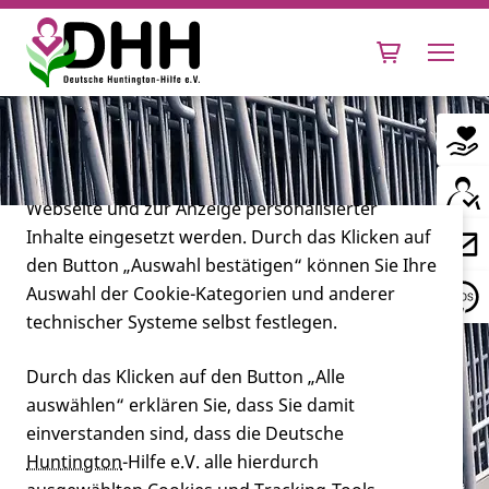
Cookie-Einstellungen
Diese Webseite setzt verschiedene Cookies und
Tracking-Tools ein. Dies beinhaltet Cookies und
Tracking-Tools, die für den Betrieb der Webseite
technisch notwendig sind, die zu statistischen
Zwecken sowie zur besseren Bedienbarkeit der
Webseite und zur Anzeige personalisierter
Inhalte eingesetzt werden. Durch das Klicken auf
Leben mit Huntington
den Button „Auswahl bestätigen“ können Sie Ihre
Auswahl der Cookie-Kategorien und anderer
Forschung
technischer Systeme selbst festlegen.
Durch das Klicken auf den Button „Alle
auswählen“ erklären Sie, dass Sie damit
Miteinander
einverstanden sind, dass die Deutsche
Huntington
-Hilfe e.V. alle hierdurch