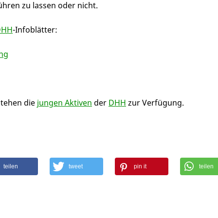
hren zu lassen oder nicht.
DHH
-Infoblätter:
ung
stehen die
jungen Aktiven
der
DHH
zur Verfügung.
teilen
tweet
pin it
teilen