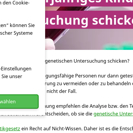
n den Cookie-
 Untersuchung schick
gen“ können Sie
ischer Systeme
derjähriges Kind zur genetischen Untersuchung schicken?
-Einstellungen
dürfen nichteinwilligungsfähige Personen nur dann getest
n Sie unser
gesundheitliche Störung zu vermeiden oder zu behandeln 
derjährigen Kindern nicht der Fall.
swählen
genetischen Untersuchung empfehlen die Analyse bzw. den Te
nen sollen sich frei entscheiden, ob sie die
genetische Unte
tikgesetz
ein Recht auf Nicht-Wissen. Daher ist es die Ents