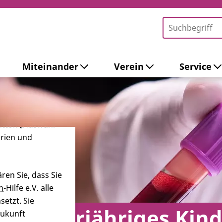
Miteinander
Verein
Service
-Tools ein. Dies
ieb der Webseite
 sowie zur
ersonalisierter
Button „Auswahl
orien und
ren Sie, dass Sie
n
-Hilfe e.V. alle
etzt. Sie
n minderjähriges Kind
Zukunft