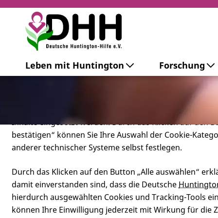
Cookie-Einstellungen
Leben mit Huntington
Forschung
Diese Webseite setzt verschiedene Cookies und Tracking
beinhaltet Cookies und Tracking-Tools, die für den Betr
technisch notwendig sind, die zu statistischen Zwecken
besseren Bedienbarkeit der Webseite und zur Anzeige p
Inhalte eingesetzt werden. Durch das Klicken auf den 
bestätigen“ können Sie Ihre Auswahl der Cookie-Kateg
anderer technischer Systeme selbst festlegen.
Durch das Klicken auf den Button „Alle auswählen“ erklä
damit einverstanden sind, dass die Deutsche
Huntingto
hierdurch ausgewählten Cookies und Tracking-Tools eins
Darf ich mei
können Ihre Einwilligung jederzeit mit Wirkung für die 