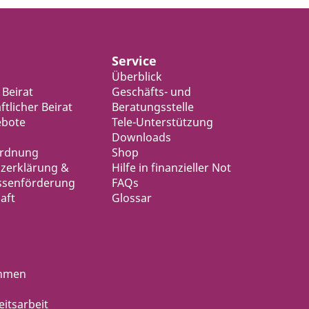
Service
Überblick
 Beirat
Geschäfts- und
tlicher Beirat
Beratungsstelle
ebote
Tele-Unterstützung
Downloads
ordnung
Shop
zerklärung &
Hilfe in finanzieller Not
ssenförderung
FAQs
aft
Glossar
ahmen
eitsarbeit