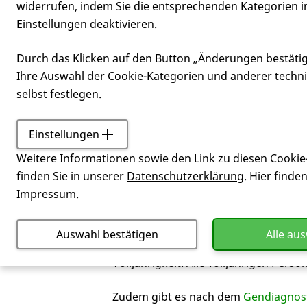
widerrufen, indem Sie die entsprechenden Kategorien i
Einstellungen deaktivieren.
genetischen
Durch das Klicken auf den Button „Änderungen bestäti
Ihre Auswahl der Cookie-Kategorien und anderer techn
selbst festlegen.
Einstellungen
Service
Darf ich mein min
Weitere Informationen sowie den Link zu diesen Cookie
Nein! Nach dem Gendiagnostikgesetz 
finden Sie in unserer
Datenschutzerklärung
. Hier finde
genetisch bedingte Erkrankung oder 
Impressum
.
§14
, Satz 1). Das ist bei gesunden min
Auswahl bestätigen
Alle au
Die internationalen Richtlinien zur 
Volljährigkeit. Alle volljährigen Perso
Zudem gibt es nach dem
Gendiagnos