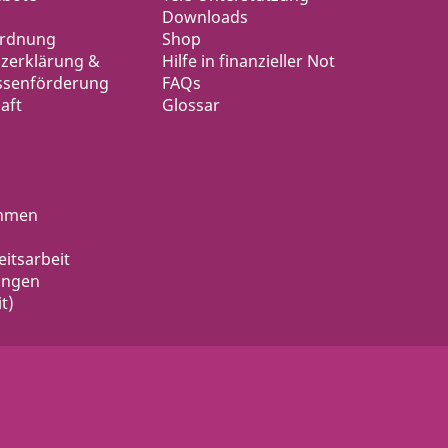
Downloads
ordnung
Shop
zerklärung &
Hilfe in finanzieller Not
ssenförderung
FAQs
aft
Glossar
ahmen
eitsarbeit
ungen
t)