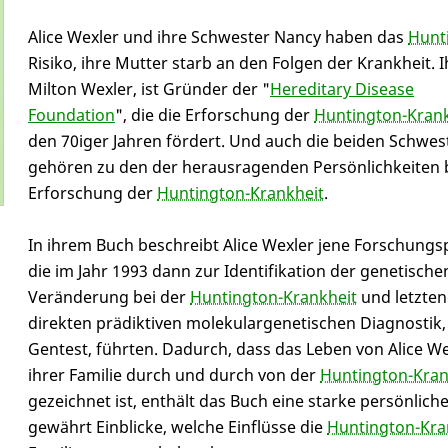
Alice Wexler und ihre Schwester Nancy haben das
Hunt
Risiko, ihre Mutter starb an den Folgen der Krankheit. I
Milton Wexler, ist Gründer der "
Hereditary Disease
Foundation
", die die Erforschung der
Huntington-Krank
den 70iger Jahren fördert. Und auch die beiden Schwes
gehören zu den der herausragenden Persönlichkeiten 
Erforschung der
Huntington-Krankheit
.
In ihrem Buch beschreibt Alice Wexler jene Forschungs
die im Jahr 1993 dann zur Identifikation der genetische
Veränderung bei der
Huntington-Krankheit
und letzten
direkten prädiktiven molekulargenetischen Diagnostik
Gentest, führten. Dadurch, dass das Leben von Alice W
ihrer Familie durch und durch von der
Huntington-Kran
gezeichnet ist, enthält das Buch eine starke persönliche
gewährt Einblicke, welche Einflüsse die
Huntington-Kra