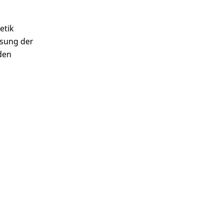
etik
ssung der
den