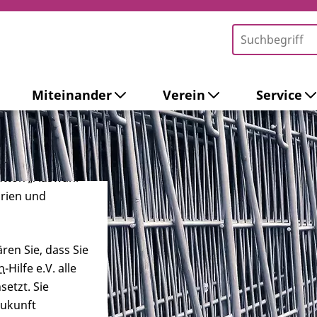
Miteinander
Verein
Service
-Tools ein. Dies
ieb der Webseite
 sowie zur
ersonalisierter
Button „Auswahl
orien und
ren Sie, dass Sie
n
-Hilfe e.V. alle
etzt. Sie
Zukunft