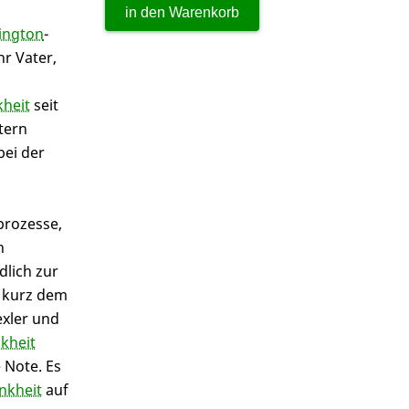
ington
-
hr Vater,
heit
seit
tern
bei der
prozesse,
n
dlich zur
, kurz dem
exler und
kheit
 Note. Es
nkheit
auf