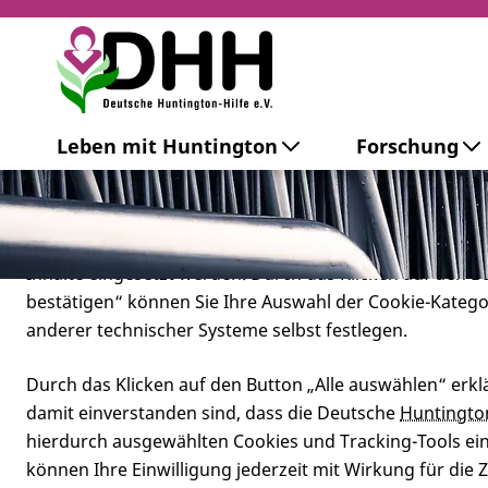
Cookie-Einstellungen
Leben mit Huntington
Forschung
Diese Webseite setzt verschiedene Cookies und Tracking
beinhaltet Cookies und Tracking-Tools, die für den Betr
technisch notwendig sind, die zu statistischen Zwecken
besseren Bedienbarkeit der Webseite und zur Anzeige p
Inhalte eingesetzt werden. Durch das Klicken auf den 
bestätigen“ können Sie Ihre Auswahl der Cookie-Kateg
anderer technischer Systeme selbst festlegen.
Durch das Klicken auf den Button „Alle auswählen“ erklä
damit einverstanden sind, dass die Deutsche
Huntingto
hierdurch ausgewählten Cookies und Tracking-Tools eins
können Ihre Einwilligung jederzeit mit Wirkung für die 