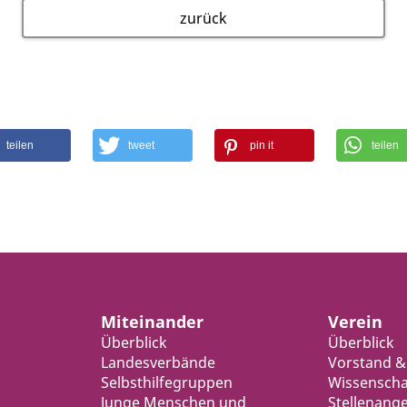
zurück
teilen
tweet
pin it
teilen
Miteinander
Verein
Überblick
Überblick
Landesverbände
Vorstand &
Selbsthilfegruppen
Wissenschaf
Junge Menschen und
Stellenang