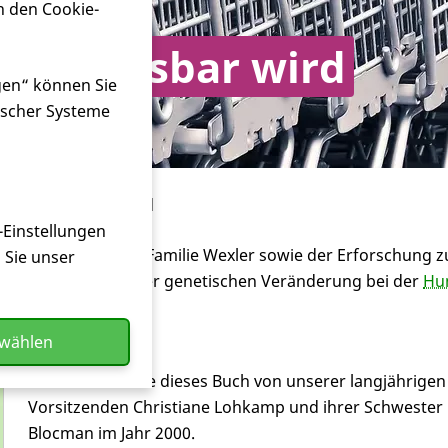
n den Cookie-
sal messbar wird
gen“ können Sie
ischer Systeme
icksal messbar wird
-Einstellungen
Geschichte der Familie Wexler sowie der Erforschung z
n Sie unser
Identifikation der genetischen Veränderung bei der
Hu
Krankheit
.
swählen
Übersetzt wurde dieses Buch von unserer langjährigen
Vorsitzenden Christiane Lohkamp und ihrer Schwester
Blocman im Jahr 2000.