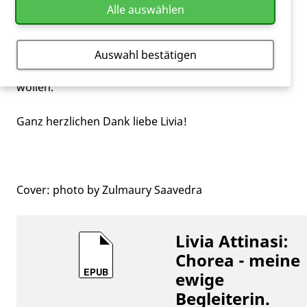
Alle auswählen
herunterladen und mit einem ePub-Reader
anschauen kann. Dies ist für Leute gedacht, welche
sich für das Thema interessieren und einen Einblick
Auswahl bestätigen
in das Leben mit der
Huntington-Krankheit
erhalten
wollen.
Ganz herzlichen Dank liebe Livia!
Cover: photo by Zulmaury Saavedra
Livia Attinasi:
Chorea - meine
EPUB
ewige
Begleiterin.