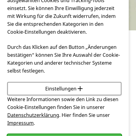
Verein
ausgewählten Cookies und Tracking-Tools
Chorea - meine ewige Begleiterin.
einsetzt. Sie können Ihre Einwilligung jederzeit
mit Wirkung für die Zukunft widerrufen, indem
Service
Sie die entsprechenden Kategorien in den
Cookie-Einstellungen deaktivieren.
Verein
Chorea - meine ewige Begleiterin.
Durch das Klicken auf den Button „Änderungen
bestätigen“ können Sie Ihre Auswahl der Cookie-
Livia Attinasi lebt in Zürich. Als Maturaarbeit hat sie
Kategorien und anderer technischer Systeme
einen Roman über
Chorea Huntington
geschrieben.
selbst festlegen.
Sie hat sich aus dem Grund dazu entschieden, da
ihre eigene Familie von der Krankheit betroffen ist.
Ihr Ziel war es, Aufmerksamkeit für diese immer
Einstellungen
noch für viele unbekannte Krankheit zu erwecken
Weitere Informationen sowie den Link zu diesen
und ein Tabu zu brechen, welches leider noch immer
Cookie-Einstellungen finden Sie in unserer
ein Tabuthema ist.
Datenschutzerklärung
. Hier finden Sie unser
Impressum
.
Sie stellt gerne ihr E-Book "
Chorea
- meine ewige
Begleiterin." zur Verfügung, welches man gratis