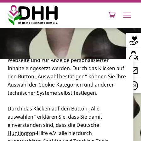
Cookie-Einstellungen
Diese Webseite setzt verschiedene Cookies und
Tracking-Tools ein. Dies beinhaltet Cookies und
Tracking-Tools, die für den Betrieb der Webseite
technisch notwendig sind, die zu statistischen
Zwecken sowie zur besseren Bedienbarkeit der
Webseite und zur Anzeige personalisierter
Inhalte eingesetzt werden. Durch das Klicken auf
Leben mit Huntington
den Button „Auswahl bestätigen“ können Sie Ihre
Auswahl der Cookie-Kategorien und anderer
Forschung
technischer Systeme selbst festlegen.
Durch das Klicken auf den Button „Alle
auswählen“ erklären Sie, dass Sie damit
Miteinander
einverstanden sind, dass die Deutsche
Huntington
-Hilfe e.V. alle hierdurch