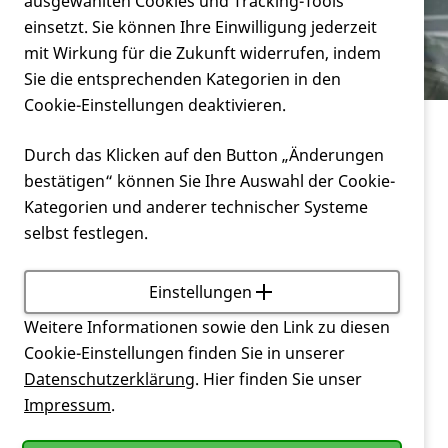
Verein
ausgewählten Cookies und Tracking-Tools
Huntington"
einsetzt. Sie können Ihre Einwilligung jederzeit
mit Wirkung für die Zukunft widerrufen, indem
Service
Sie die entsprechenden Kategorien in den
Cookie-Einstellungen deaktivieren.
Verein
Durch das Klicken auf den Button „Änderungen
Mission und Making of "Stark mit Huntington"
bestätigen“ können Sie Ihre Auswahl der Cookie-
Kategorien und anderer technischer Systeme
UNSERE MISSION
selbst festlegen.
Unsere Mission ist es mit dem Awareness-
Spot "Stark mit
Huntington
", Menschen aus
Einstellungen
Huntington
-Familien Mut zu machen, offen mit der
Krankheit umzugehen, eine starke Gemeinschaft zu
Weitere Informationen sowie den Link zu diesen
bilden und den Halt zu bieten, den sie benötigen.
Cookie-Einstellungen finden Sie in unserer
Zusätzlich soll die Kampagne "Stark mit
Datenschutzerklärung
. Hier finden Sie unser
Huntington
"
die Gesellschaft aufwecken und sie für die
Impressum
.
Krankheit zu sensibilisieren.