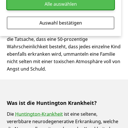
Alle auswählen
​Nicht nur Erkrankte, sondern auch deren Familien
und Nahestehende erleben den
Auswahl bestätigen
sukzessiv fortschreitenden Krankheitsverlauf. Die
langsame
Wesensveränderung
des Betroffenen und
die Tatsache, dass eine 50-prozentige
Wahrscheinlichkeit besteht, dass jedes einzelne Kind
ebenfalls erkranken wird, ummanteln eine Familie
nicht selten mit einer toxischen Atmosphäre voll von
Angst und Schuld.
Was ist die Huntington Krankheit?
Die
Huntington-Krankheit
ist eine seltene,
vererbbare neurodegenerative Erkrankung, welche