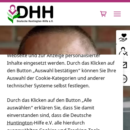
Cookie-Einstellungen
Diese Webseite setzt verschiedene Cookies und
Tracking-Tools ein. Dies beinhaltet Cookies und
Tracking-Tools, die für den Betrieb der Webseite
technisch notwendig sind, die zu statistischen
Zwecken sowie zur besseren Bedienbarkeit der
Webseite und zur Anzeige personalisierter
Inhalte eingesetzt werden. Durch das Klicken auf
Leben mit Huntington
den Button „Auswahl bestätigen“ können Sie Ihre
Auswahl der Cookie-Kategorien und anderer
Forschung
technischer Systeme selbst festlegen.
Durch das Klicken auf den Button „Alle
auswählen“ erklären Sie, dass Sie damit
Miteinander
einverstanden sind, dass die Deutsche
Mission und Making of "Stark mit
Huntington
-Hilfe e.V. alle hierdurch