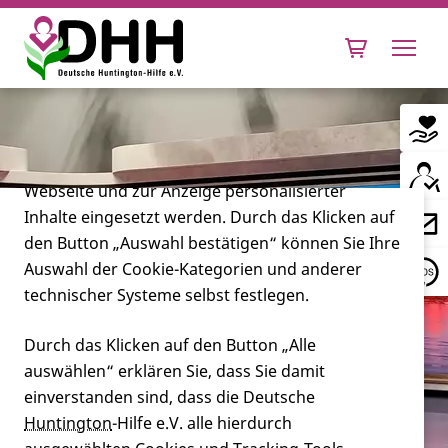
Cookie-Einstellungen
Diese Webseite setzt verschiedene Cookies und
Tracking-Tools ein. Dies beinhaltet Cookies und
Tracking-Tools, die für den Betrieb der Webseite
technisch notwendig sind, die zu statistischen
Zwecken sowie zur besseren Bedienbarkeit der
Webseite und zur Anzeige personalisierter
Inhalte eingesetzt werden. Durch das Klicken auf
Leben mit Huntington
den Button „Auswahl bestätigen“ können Sie Ihre
Auswahl der Cookie-Kategorien und anderer
Forschung
technischer Systeme selbst festlegen.
Durch das Klicken auf den Button „Alle
auswählen“ erklären Sie, dass Sie damit
Miteinander
einverstanden sind, dass die Deutsche
Huntington
-Hilfe e.V. alle hierdurch