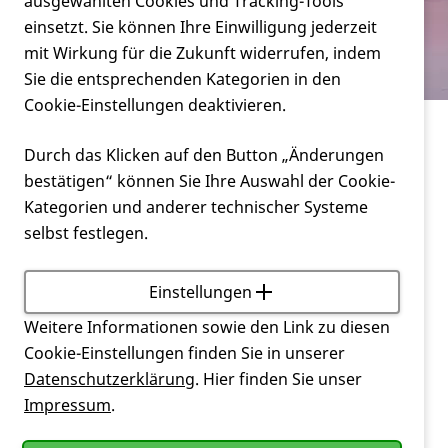
Verein
ausgewählten Cookies und Tracking-Tools
Live bei Landesschau SWR RP
einsetzt. Sie können Ihre Einwilligung jederzeit
mit Wirkung für die Zukunft widerrufen, indem
Service
Sie die entsprechenden Kategorien in den
Cookie-Einstellungen deaktivieren.
Verein
Live bei Landesschau SWR RP
Durch das Klicken auf den Button „Änderungen
bestätigen“ können Sie Ihre Auswahl der Cookie-
Live bei der Landesschau SWR RP
Kategorien und anderer technischer Systeme
selbst festlegen.
Einstellungen
Weitere Informationen sowie den Link zu diesen
Cookie-Einstellungen finden Sie in unserer
Datenschutzerklärung
. Hier finden Sie unser
Impressum
.