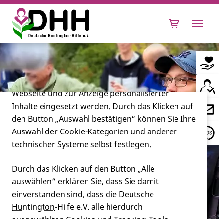
Cookie-Einstellungen
Diese Webseite setzt verschiedene Cookies und
Tracking-Tools ein. Dies beinhaltet Cookies und
Tracking-Tools, die für den Betrieb der Webseite
technisch notwendig sind, die zu statistischen
Zwecken sowie zur besseren Bedienbarkeit der
Webseite und zur Anzeige personalisierter
Inhalte eingesetzt werden. Durch das Klicken auf
Leben mit Huntington
den Button „Auswahl bestätigen“ können Sie Ihre
Auswahl der Cookie-Kategorien und anderer
Forschung
technischer Systeme selbst festlegen.
Durch das Klicken auf den Button „Alle
auswählen“ erklären Sie, dass Sie damit
Miteinander
einverstanden sind, dass die Deutsche
Huntington
-Hilfe e.V. alle hierdurch