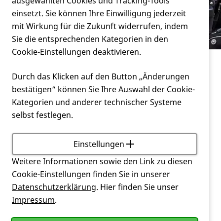
Verein
ausgewählten Cookies und Tracking-Tools
Beitrag NDR Niedersachsen
einsetzt. Sie können Ihre Einwilligung jederzeit
mit Wirkung für die Zukunft widerrufen, indem
Service
Sie die entsprechenden Kategorien in den
Cookie-Einstellungen deaktivieren.
Verein
Beitrag NDR Niedersachsen
Durch das Klicken auf den Button „Änderungen
bestätigen“ können Sie Ihre Auswahl der Cookie-
Fernseh-Reportage
Kategorien und anderer technischer Systeme
Jepy & Alina bei NDR "Hallo Niedersachsen"
selbst festlegen.
Einstellungen
Weitere Informationen sowie den Link zu diesen
Cookie-Einstellungen finden Sie in unserer
Datenschutzerklärung
. Hier finden Sie unser
Impressum
.